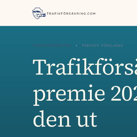
TRAFIKFÖRSÄKRING
›
PREMIEN FÖRKLARAD
Trafikför
premie 202
den ut