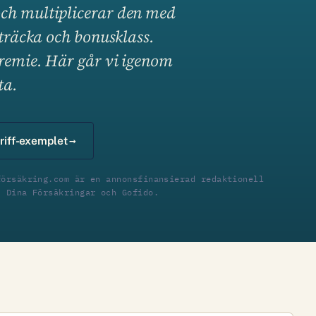
och multiplicerar den med
rsträcka och bonusklass.
premie. Här går vi igenom
ta.
riff-exemplet
försäkring.com är en annonsfinansierad redaktionell
, Dina Försäkringar och Gofido.