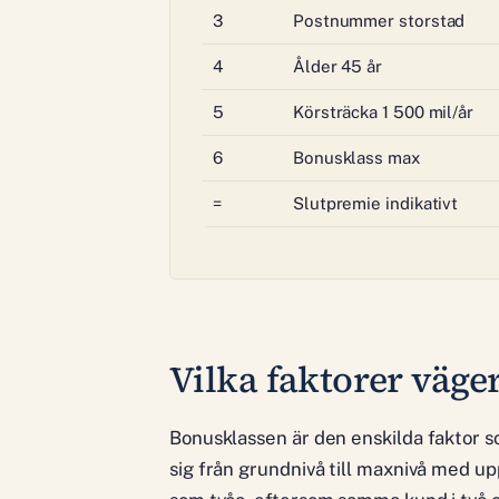
3
Postnummer storstad
4
Ålder 45 år
5
Körsträcka 1 500 mil/år
6
Bonusklass max
=
Slutpremie indikativt
Vilka faktorer väger
Bonusklassen är den enskilda faktor s
sig från grundnivå till maxnivå med u