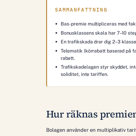
SAMMANFATTNING
Bas-premie multipliceras med fakto
Bonusklassens skala har 7–10 steg
En trafikskada drar dig 2–3 klasse
Telematik (körrabatt baserad på fa
rabatt.
Trafikskadelagen styr skyddet, in
soliditet, inte tariffen.
Hur räknas premien 
Bolagen använder en multiplikativ tari