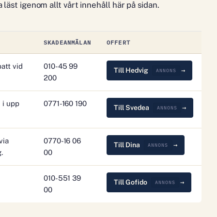
a läst igenom allt vårt innehåll här på sidan.
SKADEANMÄLAN
OFFERT
att vid
010-45 99
Till Hedvig
ANNONS
200
 i upp
0771-160 190
Till Svedea
ANNONS
via
0770-16 06
Till Dina
ANNONS
.
00
010-551 39
Till Gofido
ANNONS
00