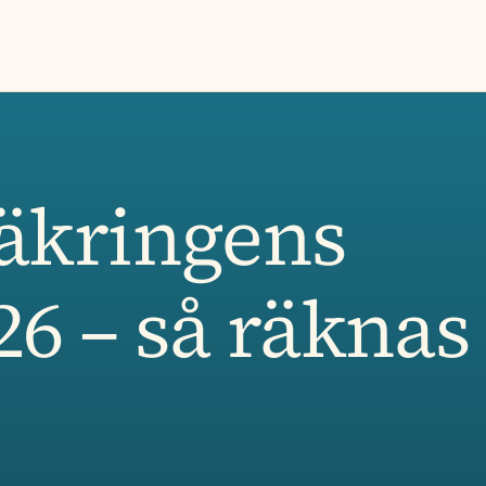
säkringens
6 – så räknas