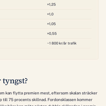
×1,25
×1,0
×1,05
×0,55
~1 800 kr/år trafik
 tyngst?
om kan flytta premien mest, eftersom skalan sträcker
pp till 75 procents skillnad. Fordonsklassen kommer