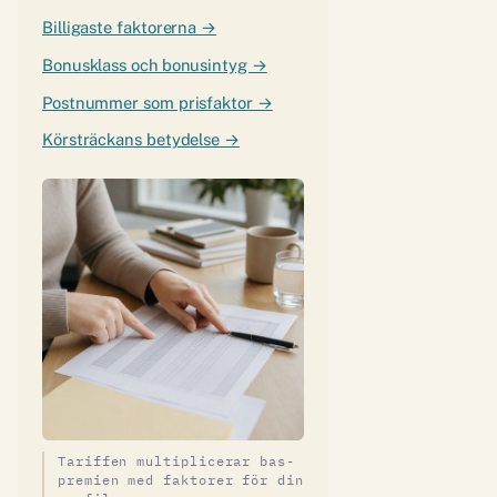
Billigaste faktorerna →
Bonusklass och bonusintyg →
Postnummer som prisfaktor →
Körsträckans betydelse →
Tariffen multiplicerar bas-
premien med faktorer för din