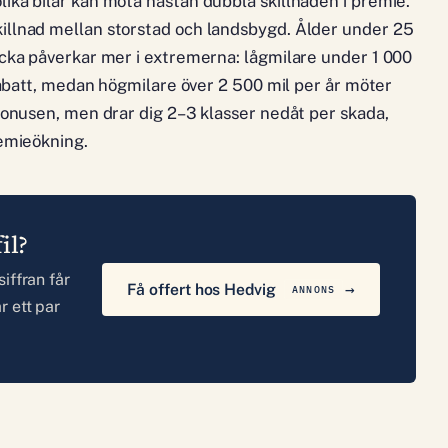
ika bilar kan möta nästan dubbla skillnaden i premie.
illnad mellan storstad och landsbygd. Ålder under 25
äcka påverkar mer i extremerna: lågmilare under 1 000
 rabatt, medan högmilare över 2 500 mil per år möter
 bonusen, men drar dig 2–3 klasser nedåt per skada,
remieökning.
il?
siffran får
Få offert hos Hedvig
ANNONS
r ett par