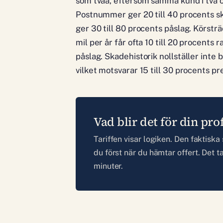
som tvåa, eftersom samma kund i två ol
Postnummer ger 20 till 40 procents sk
ger 30 till 80 procents påslag. Körstr
mil per år får ofta 10 till 20 procents
påslag. Skadehistorik nollställer inte
vilket motsvarar 15 till 30 procents p
Vad blir det för din prof
Tariffen visar logiken. Den faktiska 
du först när du hämtar offert. Det ta
minuter.