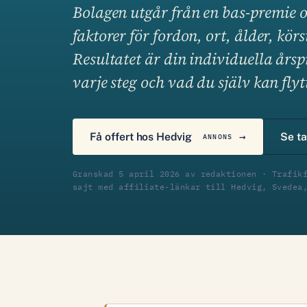
Bolagen utgår från en bas-premie 
faktorer för fordon, ort, ålder, kö
Resultatet är din individuella års
varje steg och vad du själv kan flyt
Få offert hos Hedvig
Se ta
ANNONS
Granskad 5 april 2026 av redaktionen · Trafik
sajt med affiliate-länkar till Hedvig, Svedea