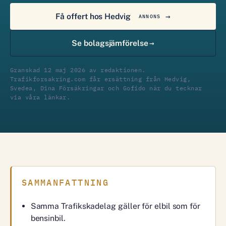
Få offert hos Hedvig
ANNONS
Se bolagsjämförelse
Granskad 12 maj 2026 av redaktionen.
Trafikforsakring.com får ersättning från Hedvig,
Svedea, Dina Försäkringar och Gofido när du tecknar
via våra länkar.
SAMMANFATTNING
Samma Trafikskadelag gäller för elbil som för
bensinbil.