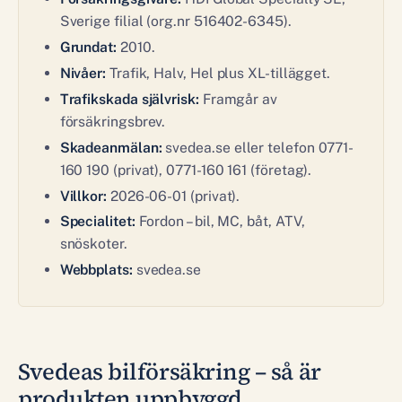
Sverige filial (org.nr 516402-6345).
Grundat:
2010.
Nivåer:
Trafik, Halv, Hel plus XL-tillägget.
Trafikskada självrisk:
Framgår av
försäkringsbrev.
Skadeanmälan:
svedea.se eller telefon 0771-
160 190 (privat), 0771-160 161 (företag).
Villkor:
2026-06-01 (privat).
Specialitet:
Fordon – bil, MC, båt, ATV,
snöskoter.
Webbplats:
svedea.se
Svedeas bilförsäkring – så är
produkten uppbyggd