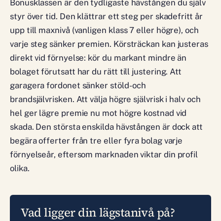
Bonusklassen är den tydligaste hävstången du själv
styr över tid. Den klättrar ett steg per skadefritt år
upp till maxnivå (vanligen klass 7 eller högre), och
varje steg sänker premien. Körsträckan kan justeras
direkt vid förnyelse: kör du markant mindre än
bolaget förutsatt har du rätt till justering. Att
garagera fordonet sänker stöld- och
brandsjälvrisken. Att välja högre självrisk i halv och
hel ger lägre premie nu mot högre kostnad vid
skada. Den största enskilda hävstången är dock att
begära offerter från tre eller fyra bolag varje
förnyelseår, eftersom marknaden viktar din profil
olika.
Vad ligger din lägstanivå på?