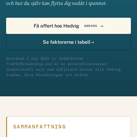
och hur du själv kan flytta dig nedåt i spannet.
Få offert hos Hedvig
ANNONS
Se faktorerna i tabell
Granskad 1 maj 2026 av redaktionen ·
Trafikförsäkring.com är en annonsfinansierad
redaktionell sajt med affiliate-länkar till Hedvig,
Svedea, Dina Försäkringar och Gofido.
SAMMANFATTNING