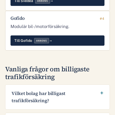
Till Svedea
ANNONS
Gofido
#4
Modulär bil-/motorförsäkring.
Till Gofido
ANNONS
Vanliga frågor om billigaste
trafikförsäkring
Vilket bolag har billigast
trafikförsäkring?